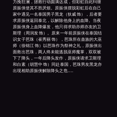
力挽狂澜，拯救行动圆满达成，但彩虹自此纠缠
原振侠使其不胜厌烦。原振侠摆脱彩虹后在自己
家中遇见一名泰国男子黑龙（狄威 饰），后者要
求原振侠返回泰北，以解除他身上的血降。当夜
原振侠身上血降爆发，他只得求助亦师亦友的卫
斯理（周润发 饰）。原来一年前原振侠在泰国结
识女子芭珠（崔秀丽 饰），芭珠所在蛊族的大巫
师（徐锦江 饰）以芭珠作为祭神之礼，原振侠出
面救出芭珠，两人终未能逃脱巫师魔掌，双双被
下了降头，一年后降头发作，原振侠请求卫斯理
和白素（胡慧中 饰）同赴泰国，芭珠男友黑龙亦
出现相助原振侠解除降头之危……