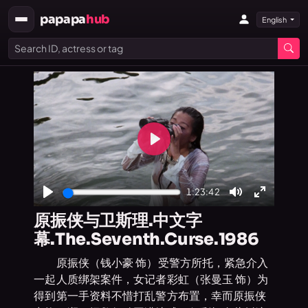
papapa
hub
English
Play
1:23:42
Play
Mute
Enter
原振侠与卫斯理.中文字
fullscree
幕.The.Seventh.Curse.1986
原振侠（钱小豪 饰）受警方所托，紧急介入
一起人质绑架案件，女记者彩虹（张曼玉 饰）为
得到第一手资料不惜打乱警方布置，幸而原振侠