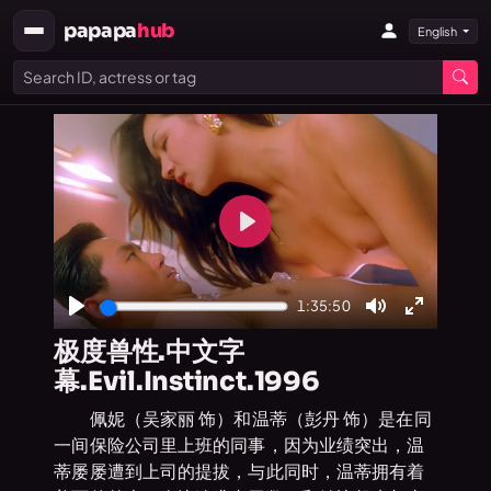
papapa
hub
English
Play
1:35:50
Play
Mute
Enter
极度兽性.中文字
fullscree
幕.Evil.Instinct.1996
佩妮（吴家丽 饰）和温蒂（彭丹 饰）是在同
一间保险公司里上班的同事，因为业绩突出，温
蒂屡屡遭到上司的提拔，与此同时，温蒂拥有着